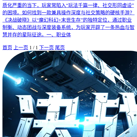
质化严重的当下，玩家常陷入“玩法千篇一律、社交形同虚设”
的困境。如何找到一款兼具操作深度与社交策略的硬核手游？
《决战破晓》以“魔幻科幻+末世生存”的独特定位，通过职业
制衡、动态团战与深度装备系统，为玩家开辟了一条热血与智
慧并存的星际征途。一、职业体
首页
上一页
1
/
1
下一页
尾页