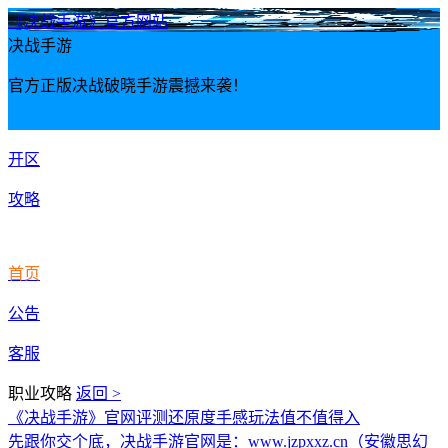
《决战手游》官方网站
决战手游
官方正版决战破晓手游震撼来袭！
开区
攻略
首页
公告
客服
职业攻略
返回 >
《决战手游》官网评测还原度手感玩法值不值得入
先跟你交个底，决战手游官网是：www.jzpxxz.cn（安徽思幻