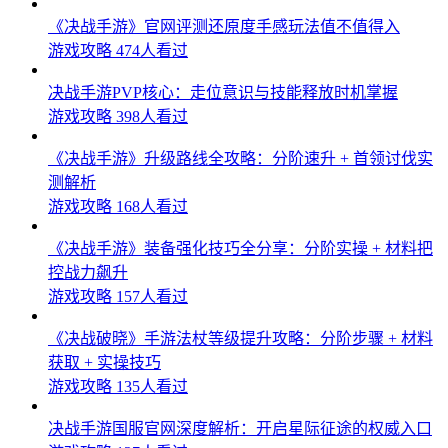
《决战手游》官网评测还原度手感玩法值不值得入
游戏攻略
474人看过
决战手游PVP核心：走位意识与技能释放时机掌握
游戏攻略
398人看过
《决战手游》升级路线全攻略：分阶速升 + 首领讨伐实
测解析
游戏攻略
168人看过
《决战手游》装备强化技巧全分享：分阶实操 + 材料把
控战力飙升
游戏攻略
157人看过
《决战破晓》手游法杖等级提升攻略：分阶步骤 + 材料
获取 + 实操技巧
游戏攻略
135人看过
决战手游国服官网深度解析：开启星际征途的权威入口