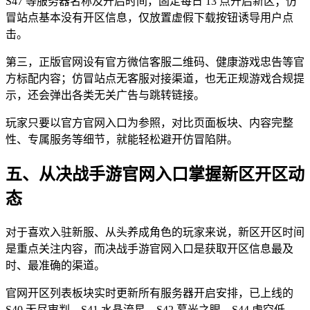
S47 等服务器名称及开启时间，固定每日 13 点开启新区；仿
冒站点基本没有开区信息，仅放置虚假下载按钮诱导用户点
击。
第三，正版官网设有官方微信客服二维码、健康游戏忠告等官
方标配内容；仿冒站点无客服对接渠道，也无正规游戏合规提
示，还会弹出各类无关广告与跳转链接。
玩家只要以官方官网入口为参照，对比页面板块、内容完整
性、专属服务等细节，就能轻松避开仿冒陷阱。
五、从决战手游官网入口掌握新区开区动
态
对于喜欢入驻新服、从头养成角色的玩家来说，新区开区时间
是重点关注内容，而决战手游官网入口是获取开区信息最及
时、最准确的渠道。
官网开区列表板块实时更新所有服务器开启安排，已上线的
S40 无尽审判、S41 水晶流星、S42 暮光之眼、S44 虚空低