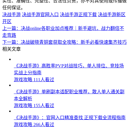
实性、准确性、完整性、合法性负责，亦不对其使用或传播做
任何保证。
决战手游
决战手游官网入口
决战手游正规下载
决战手游新区
开区
上一篇：
决战online各职业加点推荐｜新手避坑，战力翻倍不
走弯路
下一篇：
决战破晓青铜套获取全攻略：新手必看快速集齐技巧
相关文章
《决战手游》高胜率PVP对战技巧，单人排位、竞技场
实战上分指南
游戏攻略
111人看过
《决战手游》单刷副本适配职业推荐，散人单人通关副
本全解析
游戏攻略
155人看过
《决战手游》：官网入口精准查找 正规下载全流程指南
游戏攻略
266人看过