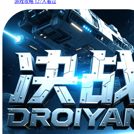
游戏攻略
127人看过