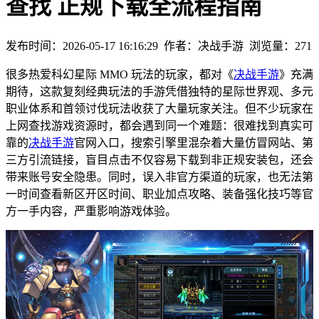
查找 正规下载全流程指南
发布时间：2026-05-17 16:16:29
作者：决战手游
浏览量：
271
很多热爱科幻星际 MMO 玩法的玩家，都对《
决战手游
》充满
期待，这款复刻经典玩法的手游凭借独特的星际世界观、多元
职业体系和首领讨伐玩法收获了大量玩家关注。但不少玩家在
上网查找游戏资源时，都会遇到同一个难题：很难找到真实可
靠的
决战手游
官网入口，搜索引擎里混杂着大量仿冒网站、第
三方引流链接，盲目点击不仅容易下载到非正规安装包，还会
带来账号安全隐患。同时，误入非官方渠道的玩家，也无法第
一时间查看新区开区时间、职业加点攻略、装备强化技巧等官
方一手内容，严重影响游戏体验。