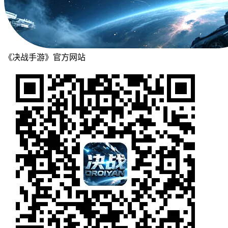
《决战手游》官方网站