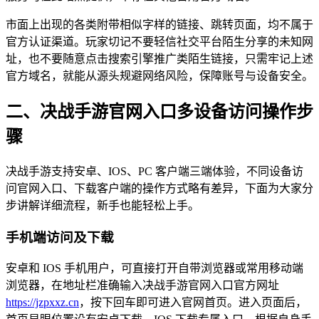
市面上出现的各类附带相似字样的链接、跳转页面，均不属于
官方认证渠道。玩家切记不要轻信社交平台陌生分享的未知网
址，也不要随意点击搜索引擎推广类陌生链接，只需牢记上述
官方域名，就能从源头规避网络风险，保障账号与设备安全。
二、决战手游官网入口多设备访问操作步
骤
决战手游支持安卓、IOS、PC 客户端三端体验，不同设备访
问官网入口、下载客户端的操作方式略有差异，下面为大家分
步讲解详细流程，新手也能轻松上手。
手机端访问及下载
安卓和 IOS 手机用户，可直接打开自带浏览器或常用移动端
浏览器，在地址栏准确输入决战手游官网入口官方网址
https://jzpxxz.cn
，按下回车即可进入官网首页。进入页面后，