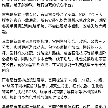
维度，是了解游戏、玩转游戏的核心平台。
首先是多端下载专区，官网首页整合了安卓、IOS、PC 三大
版本的官方下载通道，所有安装包均为原版未修改文件，适配
各类手机机型和电脑系统，不会出现版本错乱、安装失败等问
题。
其次是新闻资讯与攻略板块，官网划分综合、攻略、公告三大
分类，实时更新游戏动态。包含拳师精准加点、搬砖职业选
择、武器符文搭配、分阶速升路线、装备强化技巧等新手进阶
必备攻略，同时发布版本更新、线下活动、礼包兑换规则等官
方公告，玩家无需四处查找，在官网就能一站式获取全部干货
内容。
再者是首领挑战玩法展示，官网标注了 70 级、74 级、78 级、
82 级等不同梯度首领信息，如双生龙王、狂暴机器、生化物
蛛等热门挑战 BOSS，玩家可以提前了解首领等级和挑战规
则，规划自身角色养成与组队讨伐节奏。
最后是专属客服对接服务，官网设置微信客服二维码，玩家扫