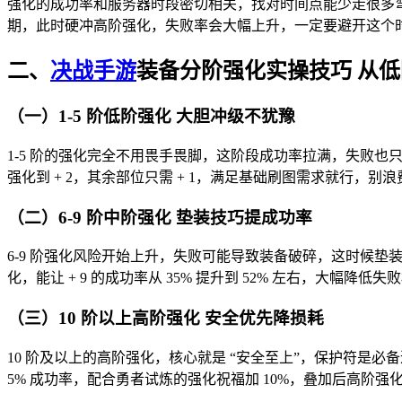
强化的成功率和服务器时段密切相关，找对时间点能少走很多弯路。
期，此时硬冲高阶强化，失败率会大幅上升，一定要避开这个
二、
决战手游
装备分阶强化实操技巧 从
（一）1-5 阶低阶强化 大胆冲级不犹豫
1-5 阶的强化完全不用畏手畏脚，这阶段成功率拉满，失败也
强化到 + 2，其余部位只需 + 1，满足基础刷图需求就行，别
（二）6-9 阶中阶强化 垫装技巧提成功率
6-9 阶强化风险开始上升，失败可能导致装备破碎，这时候垫装技
化，能让 + 9 的成功率从 35% 提升到 52% 左右，大幅降低失
（三）10 阶以上高阶强化 安全优先降损耗
10 阶及以上的高阶强化，核心就是 “安全至上”，保护符是必备道
5% 成功率，配合勇者试炼的强化祝福加 10%，叠加后高阶