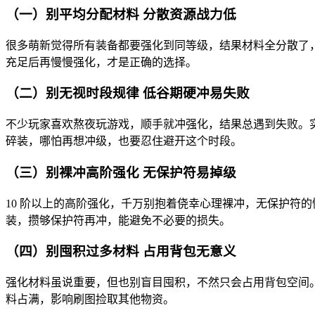
（一）别平均分配材料 分散资源战力低
很多萌新觉得所有装备都要强化到同等级，结果材料全分散了，
充足后再慢慢强化，才是正确的选择。
（二）别无视时段规律 低谷期硬冲易失败
不少玩家喜欢熬夜玩游戏，顺手就冲强化，结果总遇到失败。实测
碎装，哪怕再想冲级，也要忍住避开这个时段。
（三）别裸冲高阶强化 无保护符易掉级
10 阶以上的高阶强化，千万别抱着侥幸心理裸冲，无保护符的情
装，攒够保护符再冲，能避免不必要的损失。
（四）别囤积过多材料 占用背包无意义
强化材料虽说重要，但也别盲目囤积，不然只会占用背包空间。实
料占满，影响刷图捡取其他物资。