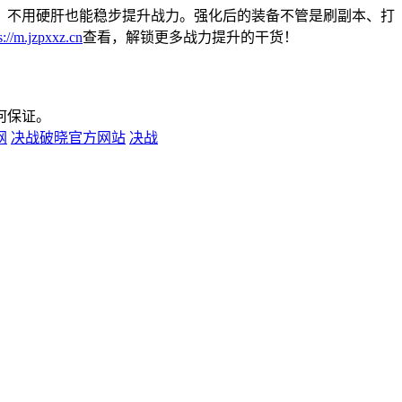
，不用硬肝也能稳步提升战力。强化后的装备不管是刷副本、打
s://m.jzpxxz.cn
查看，解锁更多战力提升的干货！
何保证。
网
决战破晓官方网站
决战