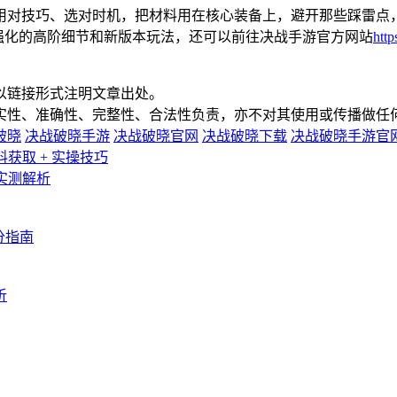
用对技巧、选对时机，把材料用在核心装备上，避开那些踩雷点
备强化的高阶细节和新版本玩法，还可以前往决战手游官方网站
http
以链接形式注明文章出处。
真实性、准确性、完整性、合法性负责，亦不对其使用或传播做任
破晓
决战破晓手游
决战破晓官网
决战破晓下载
决战破晓手游官
获取 + 实操技巧
实测解析
分指南
析