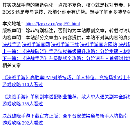
其实决战手游的装备强化一点都不复杂，核心就是找对节奏、
BOSS 还是参与竞技，都能让你更有优势。想要了解更多装
本文地址：
https://jzpxxz.cn/yxgl/52.html
版权声明：除非特别标注，否则均为本站原创文章，转载时请
内容声明：本站部分文章由Ai内容提供，本站不对其内容的
决战手游
决战手游官网
决战手游下载
决战手游官方网站
决战
上一篇：
《决战破晓》手游法杖等级提升攻略：分阶步骤 + 材料
下一篇：
《决战手游》升级路线全攻略：分阶速升 + 首领讨伐
相关文章
《决战手游》高胜率PVP对战技巧，单人排位、竞技场实战上
游戏攻略
110人看过
《决战手游》单刷副本适配职业推荐，散人单人通关副本全解
游戏攻略
155人看过
决战破晓手游下载官方正版：全平台安装渠道与新手入坑指南
游戏攻略
292人看过