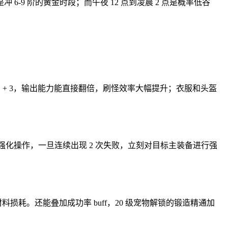
9 阶的黄金时段；而午夜 12 点到凌晨 2 点是概率低谷
 + 3，输出能力能直接翻倍，刷怪效率大幅提升；衣服和头盔
 的强化操作，一旦连续出现 2 次失败，立刻对目标主装备进行强
材料损耗。还能叠加成功率 buff，20 级宠物解锁的锻造精通加