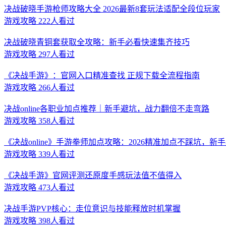
决战破晓手游枪师攻略大全 2026最新8套玩法适配全段位玩家
游戏攻略
222人看过
决战破晓青铜套获取全攻略：新手必看快速集齐技巧
游戏攻略
297人看过
《决战手游》：官网入口精准查找 正规下载全流程指南
游戏攻略
266人看过
决战online各职业加点推荐｜新手避坑，战力翻倍不走弯路
游戏攻略
358人看过
《决战online》手游拳师加点攻略：2026精准加点不踩坑，
游戏攻略
339人看过
《决战手游》官网评测还原度手感玩法值不值得入
游戏攻略
473人看过
决战手游PVP核心：走位意识与技能释放时机掌握
游戏攻略
398人看过