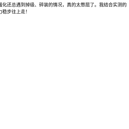
强化还总遇到掉级、碎装的情况，真的太憋屈了。我结合实测的
力稳步往上走！