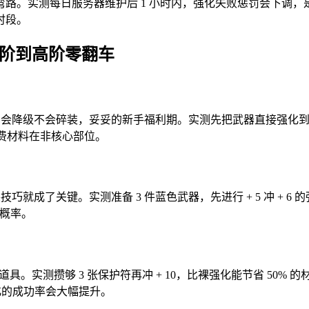
实测每日服务器维护后 1 小时内，强化失败惩罚会下调，是冲 6-
时段。
低阶到高阶零翻车
只会降级不会碎装，妥妥的新手福利期。实测先把武器直接强化到
浪费材料在非核心部位。
巧就成了关键。实测准备 3 件蓝色武器，先进行 + 5 冲 + 6
败概率。
具。实测攒够 3 张保护符再冲 + 10，比裸强化能节省 50% 的
强化的成功率会大幅提升。